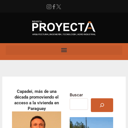
Ir
al
contenido
Instagram
Facebook
X
Enlace
Capadei, más de una
Buscar
década promoviendo el
acceso a la vivienda en
Paraguay