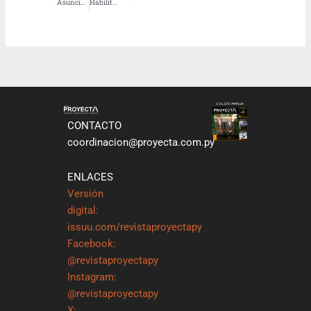
Asunción se prepara para inaugurar el Parque Lineal II, un oasis verde en la Costanera Norte
Habilitaron el Puente Héroes del Chaco y las dos regiones del país ya cuentan con una conexión a través de Asunción
CONTACTO
coordinacion@proyecta.com.py
ENLACES
Versión
digital:
issuu.com/revistaproyectapy
Facebook:
@revistaproyectapy
Instagram:
@revistaproyectapy
X: