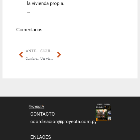
la vivienda propia.
…
Comentarios
Prev
Next
ANTERIOR
SIGUIENTE
Cumbres de San Bernardino: un desarrollo que transforma el paisaje en experiencia residencial
Un viaducto que redefine la escala de la infraestructura en Luque
CONTACTO
coordinacion@proyecta.com.py
ENLACES