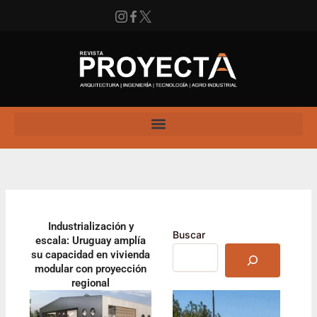
Ir
al
contenido
Instagram
Facebook
X
Enlace
Industrialización y
Buscar
escala: Uruguay amplía
su capacidad en vivienda
modular con proyección
regional