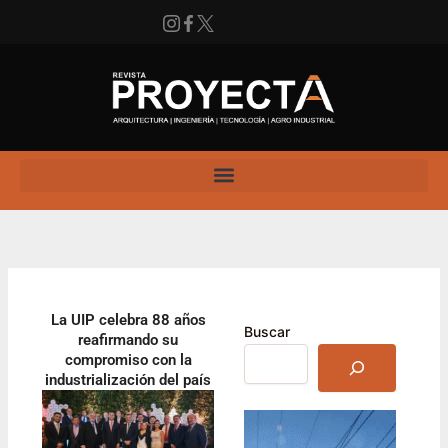
Ir
al
contenido
Instagram
Facebook
X
Enlace
La UIP celebra 88 años
Buscar
reafirmando su
compromiso con la
industrialización del país