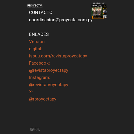
CONTACTO
coordinacion@proyecta.com.py
ENLACES
Versión
digital:
issuu.com/revistaproyectapy
Facebook:
@revistaproyectapy
Instagram:
@revistaproyectapy
X:
@rproyectapy