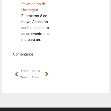
Pavimentos de
Hormigón’
El próximo 8 de
mayo, Asunción
será el epicentro
de un evento que
marcará un…
Comentarios
Prev
Next
ANTERIOR
SIGUIENTE
Dieron palada inicial del Petra Imperiale: será uno de los edificios más altos de Sudamérica
Inició la 10° edición de la campaña “Paraguayo como vos”