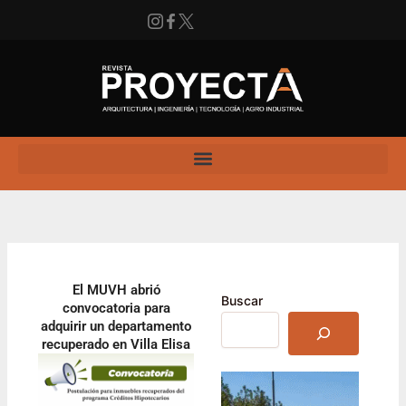
Ir
al
contenido
Instagram
Facebook
X
Enlace
El MUVH abrió
Buscar
convocatoria para
adquirir un departamento
recuperado en Villa Elisa