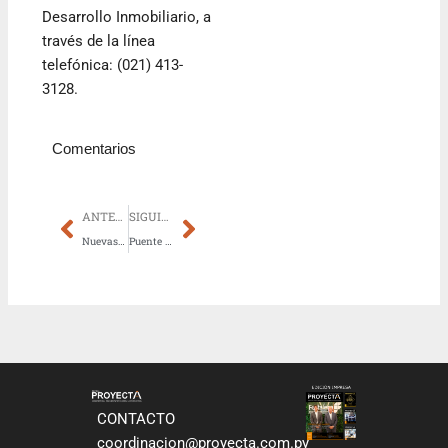
Desarrollo Inmobiliario, a
través de la línea
telefónica: (021) 413-
3128.
Comentarios
Prev
Next
ANTERIOR
SIGUIENTE
Nuevas cárceles de Emboscada y Minga Guazú estarían operativas antes de julio
Puente Héroes del Chaco: se acerca la conexión definitiva entre Asunción y el Chaco paraguayo
CONTACTO
coordinacion@proyecta.com.py