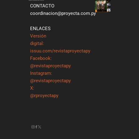
CONTACTO
coordinacion@proyecta.com.py
ENLACES
Versión
digital:
issuu.com/revistaproyectapy
Facebook:
@revistaproyectapy
Instagram:
@revistaproyectapy
X:
@rproyectapy