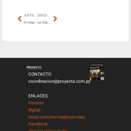
Prev
Next
ANTERIOR
SIGUIENTE
El negocio inmobiliario en Paraguay crecería un 5 % este año, impulsado por el auge en el sector
La ExpoPy 2025 abre sus puertas este 12 de julio y marca una nueva etapa para la feria más grande del país
CONTACTO
coordinacion@proyecta.com.py
ENLACES
Versión
digital:
issuu.com/revistaproyectapy
Facebook:
@revistaproyectapy