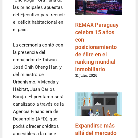
“Che Róga Porã”, una de
las principales apuestas
del Ejecutivo para reducir
el déficit habitacional en
REMAX Paraguay
el país.
celebra 15 años
con
La ceremonia contó con
posicionamiento
la presencia del
de élite en el
embajador de Taiwán,
ranking mundial
José Chih Cheng Han, y
inmobiliario
del ministro de
31 julio, 2026
Urbanismo, Vivienda y
Hábitat, Juan Carlos
Baruja. El préstamo será
canalizado a través de la
Agencia Financiera de
Desarrollo (AFD), que
Expandirse más
podrá ofrecer créditos
allá del mercado
accesibles a la clase