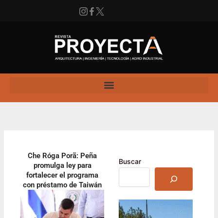
Ir
al
contenido
Instagram
Facebook
X
Enlace
Che Róga Porã: Peña
Buscar
promulga ley para
fortalecer el programa
con préstamo de Taiwán