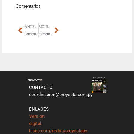
Comentarios
Prev
Next
ANTERIOR
SIGUIENTE
Constructecnia 2026 llega con cifras récord y una agenda académica y profesional sin precedentes
El mercado inmobiliario paraguayo desafía las reglas clásicas de las burbujas
CONTACTO
coordinacion@proyecta.com.py
ENLACES
Versión
digital:
issuu.com/revistaproyectapy