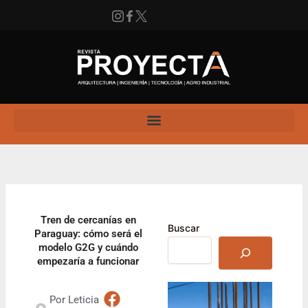
Ir
al
contenido
Instagram
Facebook
X
Enlace
Tren de cercanías en
Buscar
Paraguay: cómo será el
modelo G2G y cuándo
empezaría a funcionar
Por
Leticia