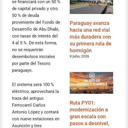
se financiará con un 50 %
de capital privado y otro
50 % de deuda
proveniente del Fondo de
Paraguay avanza
Desarrollo de Abu Dhabi,
hacia una red vial
con tasas de interés del
más duradera con
4 al 5 %. De esta forma,
su primera ruta de
no se requerirán
hormigón
9 julio, 2026
desembolsos iniciales
por parte del Tesoro
paraguayo.
El sistema será 100 %
eléctrico, aprovechará la
traza del antiguo
Ruta PY01:
Ferrocarril Carlos
modernización a
Antonio López y contará
gran escala con
con nueve estaciones en
pasos a desnivel,
Asunción y tres