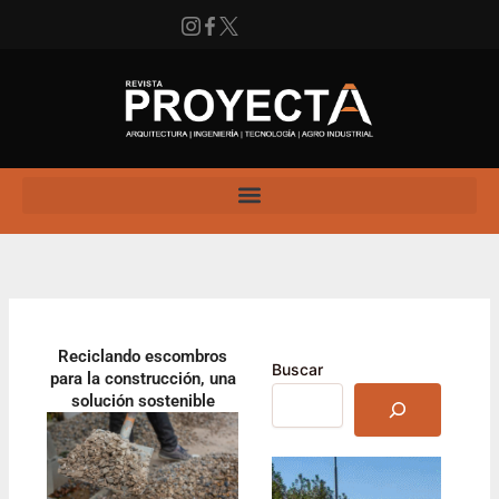
Ir
al
contenido
Instagram
Facebook
X
Enlace
Reciclando escombros
Buscar
para la construcción, una
solución sostenible