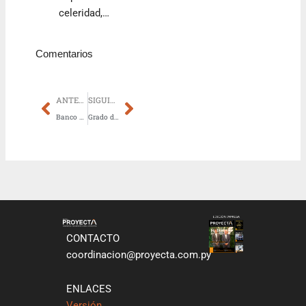
celeridad,…
Comentarios
Prev
Next
ANTERIOR
SIGUIENTE
Banco Familiar ofrece créditos para adquirir departamentos en Washington Park y Comarca Los Laureles
Grado de inversión: el sector inmobiliario entre los más beneficiados
CONTACTO
coordinacion@proyecta.com.py
ENLACES
Versión