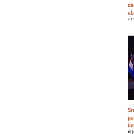
de
ab
23 
Sm
pa
in
15 j