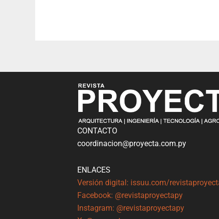
CONTACTO
coordinacion@proyecta.com.py
ENLACES
Versión digital: issuu.com/revistaproyec
Facebook: @revistaproyectapy
Instagram: @revistaproyectapy