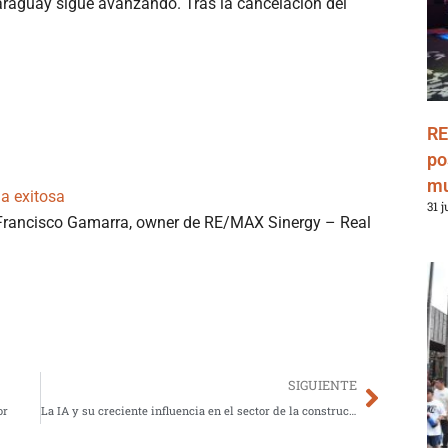
Paraguay sigue avanzando. Tras la cancelación del
RE
po
mu
a exitosa
31 j
 Francisco Gamarra, owner de RE/MAX Sinergy – Real
Next
SIGUIENTE
or
La IA y su creciente influencia en el sector de la construcción