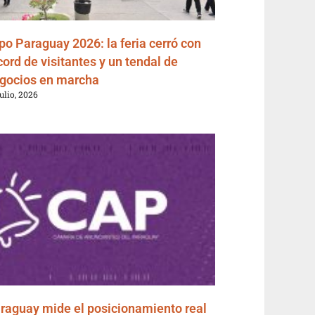
po Paraguay 2026: la feria cerró con
cord de visitantes y un tendal de
gocios en marcha
julio, 2026
raguay mide el posicionamiento real