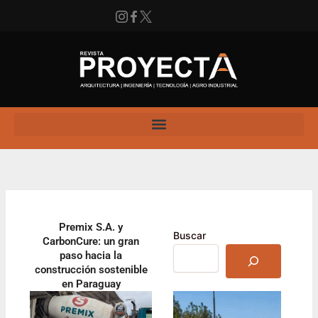
Ir
al
contenido
Instagram
Facebook
X
Enlace
Premix S.A. y
Buscar
CarbonCure: un gran
paso hacia la
construcción sostenible
en Paraguay