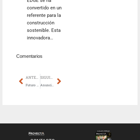
EDGE se ha
convertido en un
referente para la
construcción
sostenible. Esta
innovadora…
Comentarios
Prev
Next
ANTERIOR
SIGUIENTE
Futuro energético sostenible: EPESA se alía con Andes Solar de Chile
Anuncian promociones y tasas preferenciales para impulsar la movilidad eléctrica