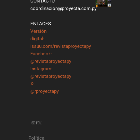
CONTACTO
coordinacion@proyecta.com.py
ENLACES
Versión
digital:
issuu.com/revistaproyectapy
Facebook:
@revistaproyectapy
Instagram:
@revistaproyectapy
X:
@rproyectapy
Política