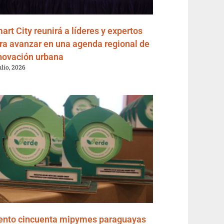
art City reunirá a líderes y expertos
ra avanzar en una agenda regional de
novación urbana
ulio, 2026
ento cincuenta mipymes paraguayas