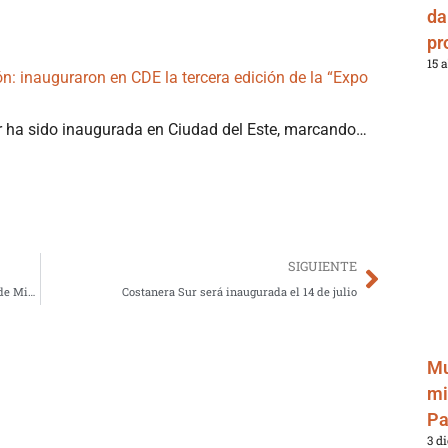
da
pr
15 
ón: inauguraron en CDE la tercera edición de la “Expo
ir ha sido inaugurada en Ciudad del Este, marcando…
Next
SIGUIENTE
Grupo OLAM: 11 veces ganador del Partner del Año de Microsoft en Paraguay
Costanera Sur será inaugurada el 14 de julio
Mu
mi
Pa
3 d