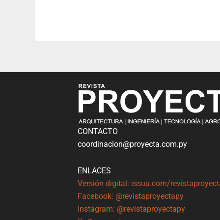
CONTACTO
coordinacion@proyecta.com.py
ENLACES
Versión digital: issuu.com/revistaproyec
Facebook: @revistaproyectapy
Instagram: @revistaproyectapy