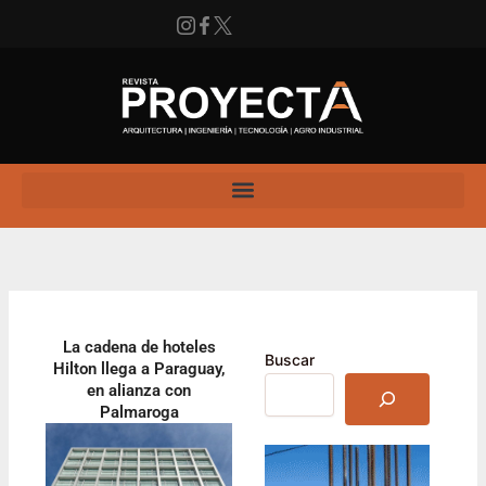
Ir
al
contenido
Instagram
Facebook
X
Enlace
La cadena de hoteles
Buscar
Hilton llega a Paraguay,
en alianza con
Palmaroga