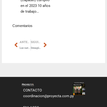
(Capadei) cumplió
en el 2023 10 años
de trabajo…
Comentarios
Prev
Next
ANTERIOR
SIGUIENTE
Luz natural y eficiencia energética: las ventanas de VELUX llegaron a Paraguay
Desagüe pluvial: comuna capitalina anuncia avances en la Cuenca Rocío Cabriza
CONTACTO
coordinacion@proyecta.com.py