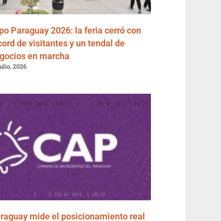
po Paraguay 2026: la feria cerró con
cord de visitantes y un tendal de
gocios en marcha
julio, 2026
raguay mide el posicionamiento real