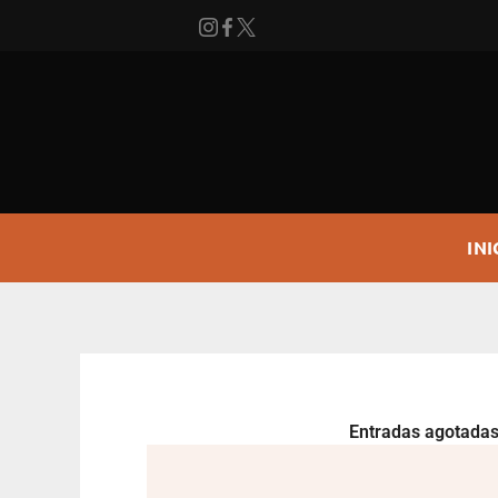
Ir
al
contenido
INI
Entradas agotadas