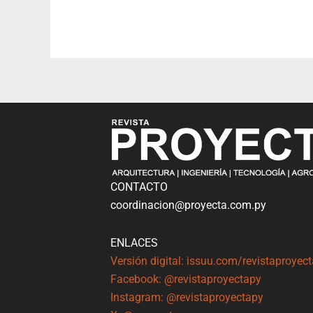
CONTACTO
coordinacion@proyecta.com.py
ENLACES
Versión digital: issuu.com/revistaproyec
Facebook: @revistaproyectapy
Instagram: @revistaproyectapy