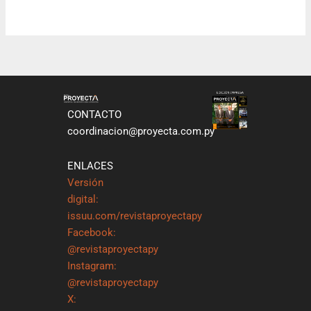
CONTACTO
coordinacion@proyecta.com.py
ENLACES
Versión
digital:
issuu.com/revistaproyectapy
Facebook:
@revistaproyectapy
Instagram:
@revistaproyectapy
X: