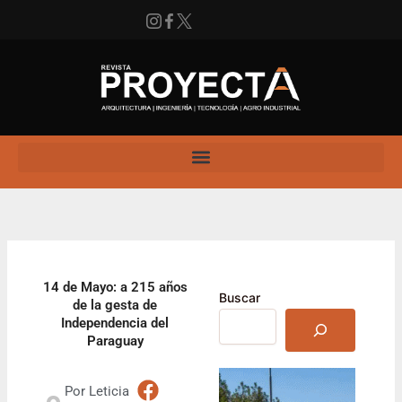
Ir
al
contenido
Instagram
Facebook
X
Enlace
14 de Mayo: a 215 años
Buscar
de la gesta de
Independencia del
Paraguay
Por
Leticia