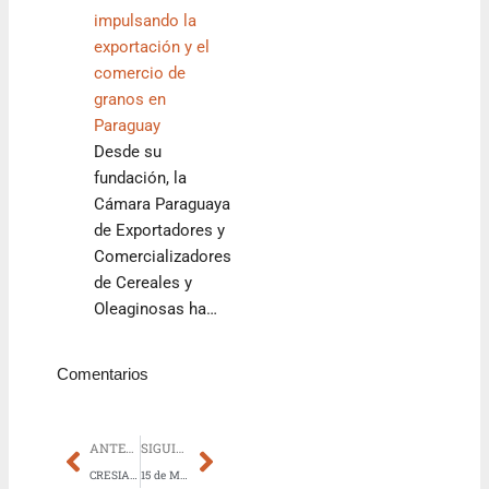
impulsando la
exportación y el
comercio de
granos en
Paraguay
Desde su
fundación, la
Cámara Paraguaya
de Exportadores y
Comercializadores
de Cereales y
Oleaginosas ha…
Comentarios
Prev
Next
ANTERIOR
SIGUIENTE
CRESIA suma su quinto proyecto en Ciudad del Este con la palada inicial de Paseo Lomas
15 de Mayo: Día de las Madres