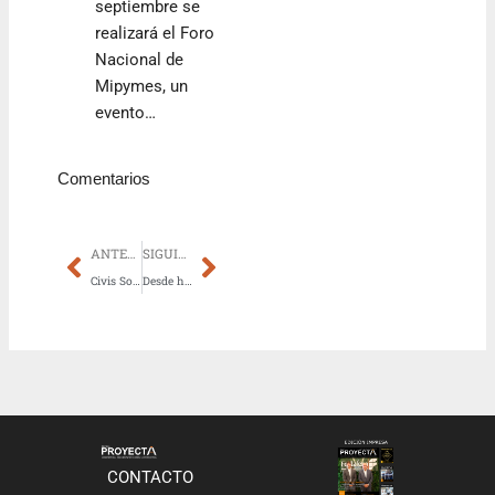
septiembre se
realizará el Foro
Nacional de
Mipymes, un
evento…
Comentarios
Prev
Next
ANTERIOR
SIGUIENTE
Civis Soluciones Inmobiliarias inaugura Villa Morra Flats
Desde hoy, interesados podrán postular para adquirir dúplex del MUVH en MRA
CONTACTO