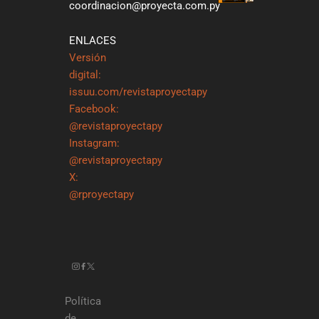
coordinacion@proyecta.com.py
ENLACES
Versión
digital:
issuu.com/revistaproyectapy
Facebook:
@revistaproyectapy
Instagram:
@revistaproyectapy
X:
@rproyectapy
Política
de