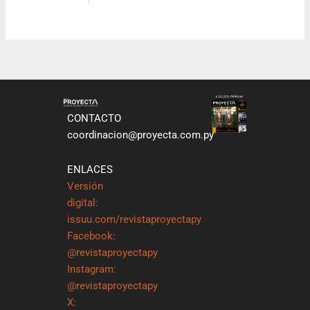
CONTACTO
coordinacion@proyecta.com.py
ENLACES
Versión
digital:
issuu.com/revistaproyectapy
Facebook:
@revistaproyectapy
Instagram:
@revistaproyectapy
X: