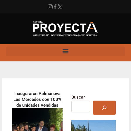
Ir
al
contenido
Instagram
Facebook
X
Enlace
Inauguraron Palmanova
Buscar
Las Mercedes con 100%
de unidades vendidas