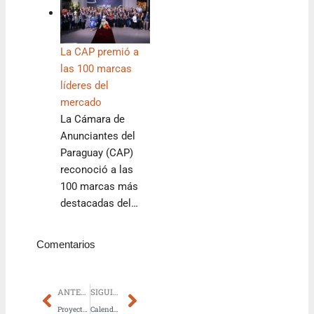
La CAP premió a
las 100 marcas
líderes del
mercado
La Cámara de
Anunciantes del
Paraguay (CAP)
reconoció a las
100 marcas más
destacadas del…
Comentarios
Prev
Next
ANTERIOR
SIGUIENTE
Proyecto del Tren de Cercanías avanza hacia su tratamiento legislativo
Calendario global 2026: las citas que definirán el rumbo del mercado inmobiliario