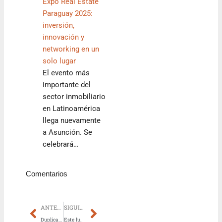
Expo Real Estate
Paraguay 2025:
inversión,
innovación y
networking en un
solo lugar
El evento más
importante del
sector inmobiliario
en Latinoamérica
llega nuevamente
a Asunción. Se
celebrará…
Comentarios
Prev
Next
ANTERIOR
SIGUIENTE
Duplicación de la Ruta PY-01 beneficiará a 2,6 millones de personas
Este lunes se realiza el 5.º Foro y Exposición de CAVIALPA