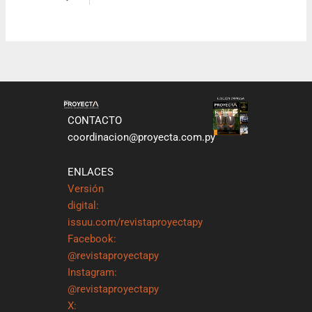
CONTACTO
coordinacion@proyecta.com.py
ENLACES
Versión
digital:
issuu.com/revistaproyectapy
Facebook:
@revistaproyectapy
Instagram:
@revistaproyectapy
X: