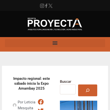
Ir
al
contenido
Instagram
Facebook
X
Enlace
Impacto regional: este
Buscar
sábado inicia la Expo
Amambay 2025
Por
Leticia
Mesquita