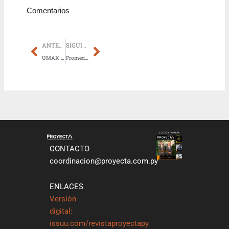
Comentarios
Prev
Next
ANTERIOR
SIGUIENTE
UMAX inaugura moderno Centro de Simulación con inversión millonaria
Promedio de alquiler en Paraguay ronda los G. 5 millones
CONTACTO
coordinacion@proyecta.com.py
ENLACES
Versión
digital:
issuu.com/revistaproyectapy