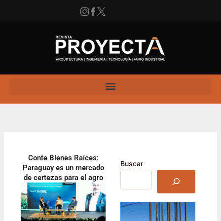
Ir
al
contenido
Instagram
Facebook
X
Enlace
Conte Bienes Raíces:
Buscar
Paraguay es un mercado
de certezas para el agro