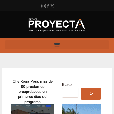
Ir
al
contenido
Instagram
Facebook
X
Enlace
Che Róga Porã: más de
Buscar
80 préstamos
preaprobados en
primeros días del
programa