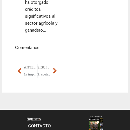
ha otorgado
créditos
significativos al
sector agrícola y
ganadero…
Comentarios
Prev
Next
ANTERIOR
SIGUIENTE
La importancia de las aberturas para aislar los ambientes internos
El sueño de la casa propia: ueno bank brinda facilidades
CONTACTO