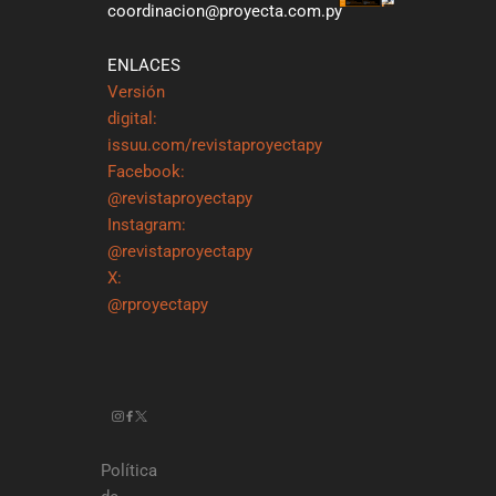
coordinacion@proyecta.com.py
ENLACES
Versión
digital:
issuu.com/revistaproyectapy
Facebook:
@revistaproyectapy
Instagram:
@revistaproyectapy
X:
@rproyectapy
Política