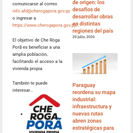
de origen: los
comunicarse al correo
desafíos de
info.afd@cherogapora.gov.py
desarrollar obras
o ingresar a
en distintas
https://www.cherogapora.gov.py/
.
regiones del país
29 julio, 2026
El objetivo de Che Róga
Porã es beneficiar a una
amplia población,
facilitando el acceso a la
vivienda propia.
También te puede
Paraguay
interesar...
reordena su mapa
industrial:
infraestructura y
nuevas rutas
abren zonas
estratégicas para